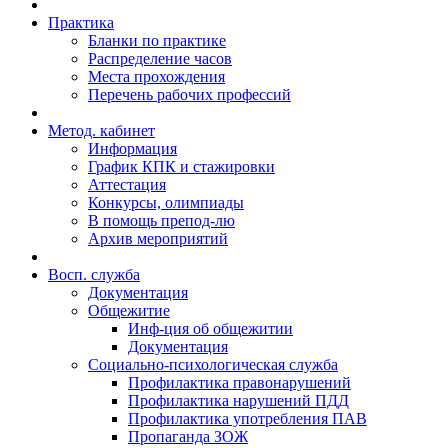
Практика
Бланки по практике
Распределение часов
Места прохождения
Перечень рабочих профессий
Метод. кабинет
Информация
График КПК и стажировки
Аттестация
Конкурсы, олимпиады
В помощь препод-лю
Архив мероприятий
Восп. cлужба
Документация
Общежитие
Инф-ция об общежитии
Документация
Социально-психологическая служба
Профилактика правонарушений
Профилактика нарушений ПДД
Профилактика употребления ПАВ
Пропаганда ЗОЖ