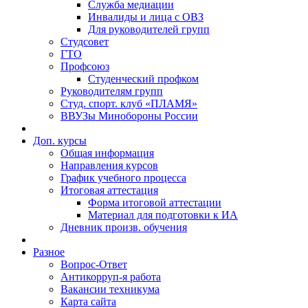
Служба медиации
Инвалиды и лица с ОВЗ
Для руководителей групп
Студсовет
ГТО
Профсоюз
Студенческий профком
Руководителям групп
Студ. спорт. клуб «ПЛАМЯ»
ВВУЗы Минобороны России
Доп. курсы
Общая информация
Направления курсов
График учебного процесса
Итоговая аттестация
Форма итоговой аттестации
Материал для подготовки к ИА
Дневник произв. обучения
Разное
Вопрос-Ответ
Антикорруп-я работа
Вакансии техникума
Карта сайта