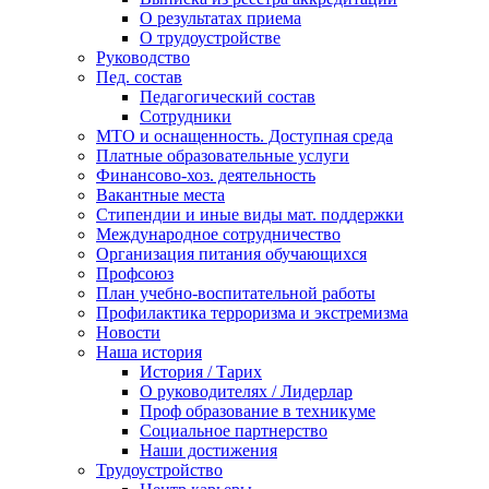
О результатах приема
О трудоустройстве
Руководство
Пед. состав
Педагогический состав
Сотрудники
МТО и оснащенность. Доступная среда
Платные образовательные услуги
Финансово-хоз. деятельность
Вакантные места
Стипендии и иные виды мат. поддержки
Международное сотрудничество
Организация питания обучающихся
Профсоюз
План учебно-воспитательной работы
Профилактика терроризма и экстремизма
Новости
Наша история
История / Тарих
О руководителях / Лидерлар
Проф образование в техникуме
Социальное партнерство
Наши достижения
Трудоустройство