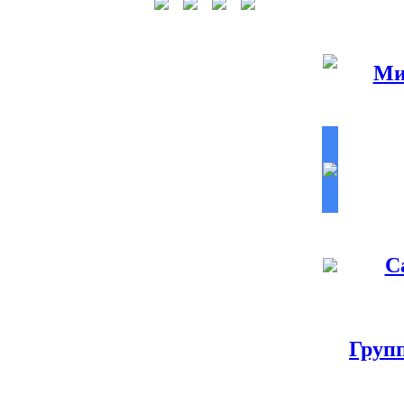
Ми
С
Груп