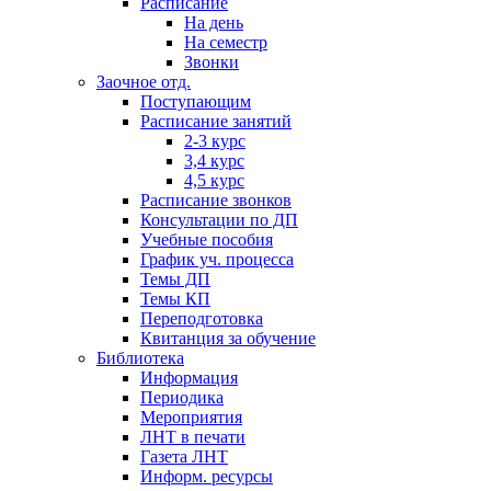
Расписание
На день
На семестр
Звонки
Заочное отд.
Поступающим
Расписание занятий
2-3 курс
3,4 курс
4,5 курс
Расписание звонков
Консультации по ДП
Учебные пособия
График уч. процесса
Темы ДП
Темы КП
Переподготовка
Квитанция за обучение
Библиотека
Информация
Периодика
Мероприятия
ЛНТ в печати
Газета ЛНТ
Информ. ресурсы