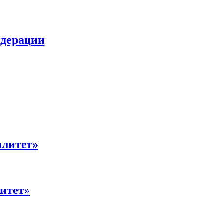
едерации
алитет»
итет»